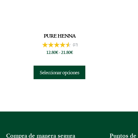
PURE HENNA
(27)
12.80
€
-
21.80
€
Seleccionar opciones
Compra de manera segura
Puntos de