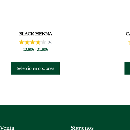
BLACK HENNA
C
(19)
12.80
€
-
21.80
€
Seleccionar opciones
 Venta
Síguenos