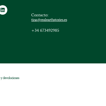
Contacto:
tina@realearthstories.es
+34 673492985
 y devoluciones