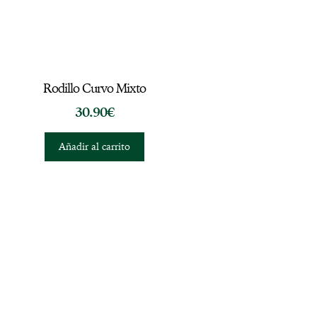
Rodillo Curvo Mixto
30.90
€
Añadir al carrito