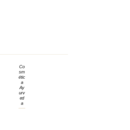
Co
Sm
Étic
A
Ay
Urv
Ed
A