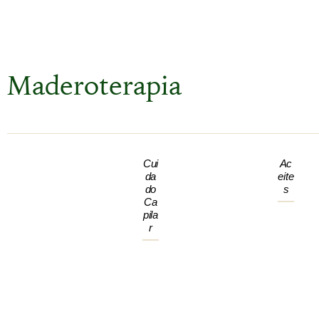
Maderoterapia
Cui
Ac
Da
Eite
Do
S
Ca
Pila
R