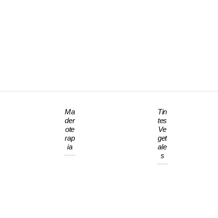
Ma
Tin
Der
Tes
Ote
Ve
Rap
Get
Ia
Ale
S