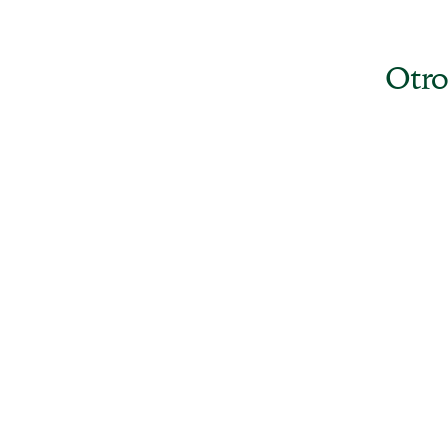
Modo de Uso
Preguntas Frecuentes
Garantia de Satisfacción
Valoraciones
Otro