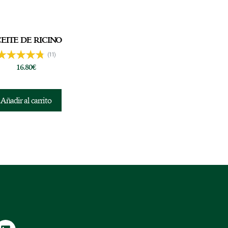
EITE DE RICINO
(11)
16.80
€
Añadir al carrito