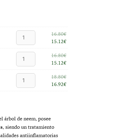
16.80
€
15.12
€
16.80
€
15.12
€
18.80
€
16.92
€
del árbol de neem, posee
as
, siendo un tratamiento
ualidades antiinflamatorias