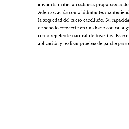
J
alivian la irritación cutánea, proporcionando 
o
Además, actúa como hidratante, manteniend
j
la sequedad del cuero cabelludo. Su capacida
o
de sebo lo convierte en un aliado contra la g
b
como
a
repelente natural de insectos
. Es ese
o
aplicación y realizar pruebas de parche para 
r
g
á
n
i
c
o