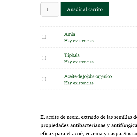
Añadir al carrito
Amla
A
Hay existencias
m
l
Triphala
T
a
Hay existencias
r
i
Aceite de Jojoba orgánico
A
p
Hay existencias
c
h
e
a
i
l
t
a
e
El aceite de neem, extraído de las semillas 
d
propiedades antibacterianas y antifúngic
e
eficaz para el acné, eczema y caspa
. Sus c