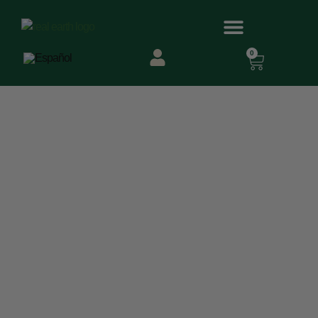
0
¿Tu Rutina Capilar
Cuida De Ti… Y
También Del
Planeta? (haz Este
Test)