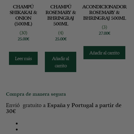
CHAMPÚ
CHAMPÚ
ACONDICIONADOR
SHIKAKAI &
ROSEMARY &
ROSEMARY &
ONION
BHRINGRAJ
BHRINGRAJ 500ML
(500ML)
500ML
(3)
(30)
(4)
27.00
€
25.00
€
25.00
€
Añadir al carrito
Leer más
Añadir al
carrito
Compra de manera segura
Envió gratuito a
España y
Portugal a partir de
30€
Política de privacidad
Política de cookies