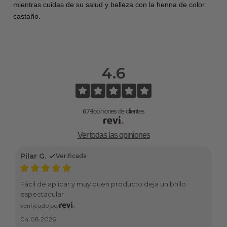
mientras cuidas de su salud y belleza con la henna de color
l
castaño.
i
d
o
m
4.6
a
t
i
z
674
opiniones de clientes
a
d
Ver todas las opiniones
o
r
Pilar G.
Verificada
Fácil de aplicar y muy buen producto deja un brillo
espectacular
verificado por
04.08.2026