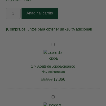
Hay existencias
Añadir al carrito
¡Compralos juntos para obtener un -10 % adicional!
A
c
e
i
1
×
Aceite de Jojoba orgánico
t
Hay existencias
e
d
18.80
€
17.86
€
e
J
o
I
j
n