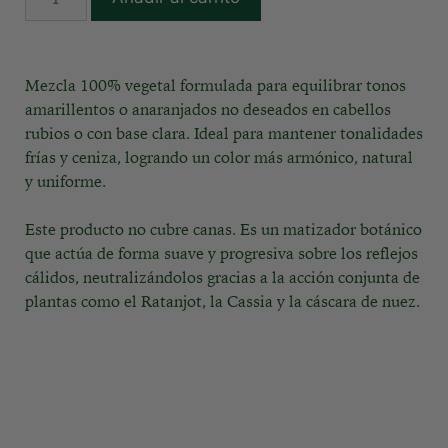
5
p
0
i
0
l
m
Mezcla 100% vegetal formulada para equilibrar tonos
a
l
amarillentos o anaranjados no deseados en cabellos
r
)
rubios o con base clara. Ideal para mantener tonalidades
-
frías y ceniza, logrando un color más armónico, natural
V
y uniforme.
o
l
Este producto no cubre canas. Es un matizador botánico
u
que actúa de forma suave y progresiva sobre los reflejos
m
cálidos, neutralizándolos gracias a la acción conjunta de
e
plantas como el Ratanjot, la Cassia y la cáscara de nuez.
&
V
i
t
a
l
i