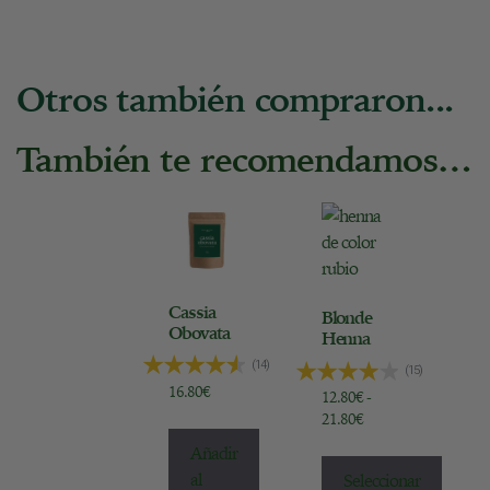
t
y
2
Otros también compraron...
0
0
También te recomendamos…
g
Cassia
Blonde
Obovata
Henna
(14)
(15)
16.80
€
12.80
€
-
21.80
€
Añadir
al
Seleccionar