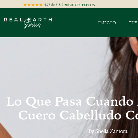
Cientos de reseñas
INICIO
TI
Lo Que Pasa Cuando 
Cuero Cabelludo Co
By
Sheila Zamora