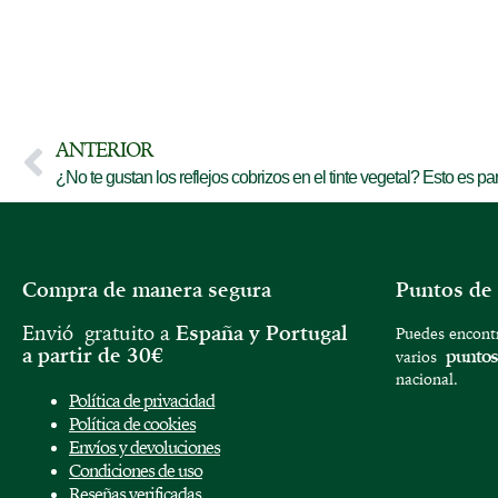
ANTERIOR
¿No te gustan los reflejos cobrizos en el tinte vegetal? Esto es para
Compra de manera segura
Puntos de
Envió gratuito a
España y
Portugal
Puedes encontr
a partir de 30€
puntos
varios
nacional.
Política de privacidad
Política de cookies
Envíos y devoluciones
Condiciones de uso
Reseñas verificadas