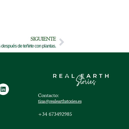
SIGUIENTE
s después de teñirte con plantas.
Contacto:
tina@realearthstories.es
+34 673492985