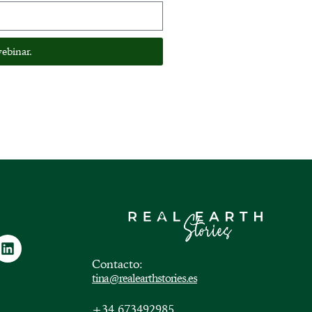
ebinar.
Contacto:
tina@realearthstories.es
+34 673492985