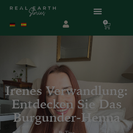
0
Irenes Verwandlung:
Entdecken Sie Das
Burgunder-Henna
By
Tina