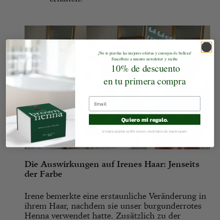
¡No te pierdas las mejores ofertas y consejos de belleza!
S
uscríbete a nuestro newsletter y recibe
10% de descuento
en tu primera compra
Quiero mi regalo.
Al unirte aceptas recibir correos electrónicos de nuestra parte.
Die Auswirkungen auf Irenes Haar: Jenseits
der Farbe
Irene bemerkte eine erstaunliche Veränderung in
ihrem Haar, nachdem sie unser burgunderrotes
Henna verwendet hatte. Zusätzlich zu der