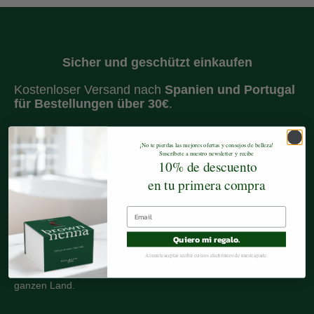
Sicher und geschützt einkaufen
Kostenloser Versand nach
Spanien und
Portugal
für Bestellungen über 30€
.
Datenschutzbestimmungen
Cookies-Politik
¡No te pierdas las mejores ofertas y consejos de belleza!
S
uscríbete a nuestro newsletter y recibe
Versand und Rückgabe
10% de descuento
Bedingungen für die Nutzung
en tu primera compra
Geprüfte Bewertungen
Quiero mi regalo.
Verkaufsstellen
Al unirte aceptas recibir correos electrónicos de nuestra parte.
Verkaufsstellen
Sie finden unsere Produkte in verschiedenen
im
ganzen Land.