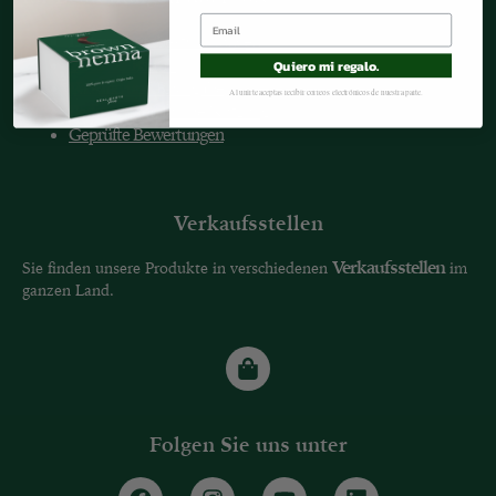
Datenschutzbestimmungen
Cookies-Politik
Quiero mi regalo.
Versand und Rückgabe
Al unirte aceptas recibir correos electrónicos de nuestra parte.
Bedingungen für die Nutzung
Geprüfte Bewertungen
Verkaufsstellen
Verkaufsstellen
Sie finden unsere Produkte in verschiedenen
im
ganzen Land.
Folgen Sie uns unter