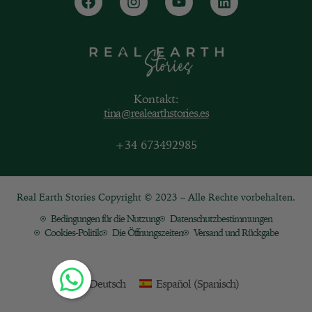
Kontakt:
tina@realearthstories.es
+34 673492985
Real Earth Stories Copyright © 2023 – Alle Rechte vorbehalten.
Bedingungen für die Nutzung
Datenschutzbestimmungen
Cookies-Politik
Die Öffnungszeiten
Versand und Rückgabe
Deutsch
Español
(
Spanisch
)