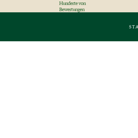
Hunderte von
Bewertungen
ST
Ayurvedische Inhalt
Kräftiges Und Gesu
By
Sheila Zamora