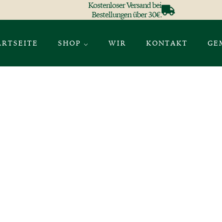
Kostenloser Versand bei
Bestellungen über 30€.
ARTSEITE
SHOP ⌵
WIR
KONTAKT
GE
sstoffe Für
ndes Haar.