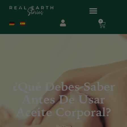
0
¿Qué Debes Saber
Antes De Usar
Aceite Corporal?
By
Tina