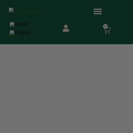
0
Cómo Saber Qué
Necesita Tu Cabello
(y Cuidarlo De
Verdad)