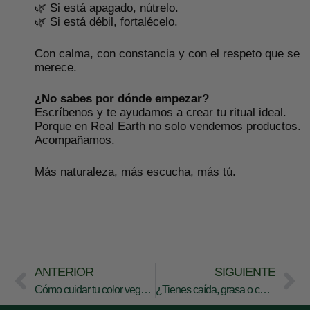
🌿 Si está apagado, nútrelo.
🌿 Si está débil, fortalécelo.
Con calma, con constancia y con el respeto que se
merece.
¿No sabes por dónde empezar?
Escríbenos y te ayudamos a crear tu ritual ideal.
Porque en Real Earth no solo vendemos productos.
Acompañamos.
Más naturaleza, más escucha, más tú.
ANTERIOR
SIGUIENTE
Cómo cuidar tu color vegetal en verano: plantas, calma y mucho amor.
¿Tienes caída, grasa o cuero cabelludo sensible? Así te ayudan los tintes vegetales.