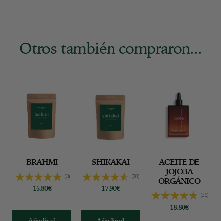
s
2
0
0
Otros también compraron...
g
BRAHMI
SHIKAKAI
ACEITE DE
JOJOBA
(3)
(28)
ORGÁNICO
16.80
€
17.90
€
(26)
18.80
€
Añadir al
Añadir al