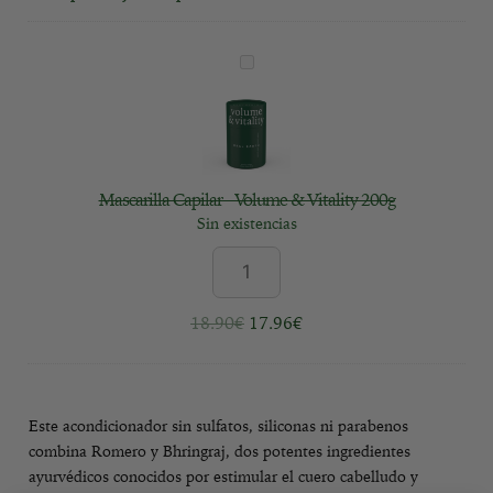
M
a
s
c
a
r
Mascarilla Capilar - Volume & Vitality 200g
i
Sin existencias
l
l
a
18.90
€
17.96
€
C
a
p
i
Este acondicionador sin sulfatos, siliconas ni parabenos
l
combina Romero y Bhringraj, dos potentes ingredientes
a
ayurvédicos conocidos por estimular el cuero cabelludo y
r