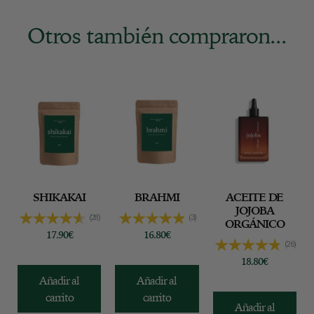
0
g
Otros también compraron...
SHIKAKAI
BRAHMI
ACEITE DE
JOJOBA
(28)
(3)
ORGÁNICO
17.90
€
16.80
€
(26)
18.80
€
Añadir al
Añadir al
carrito
carrito
Añadir al